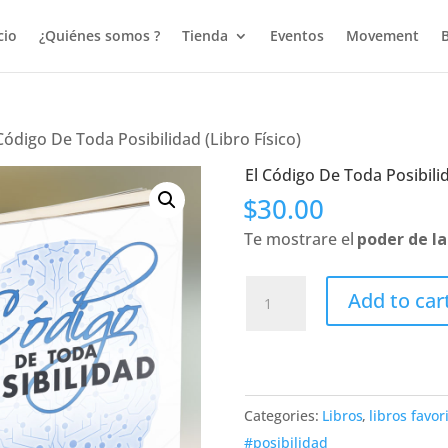
cio
¿Quiénes somos ?
Tienda
Eventos
Movement
Código De Toda Posibilidad (Libro Físico)
El Código De Toda Posibilid
$
30.00
Te mostrare el
poder de l
El
Add to car
Código
De
Toda
Posibilidad
Categories:
Libros
,
libros favor
(Libro
#posibilidad