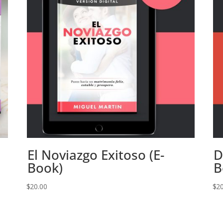
El Noviazgo Exitoso (E-
D
Book)
B
$
20.00
$
2