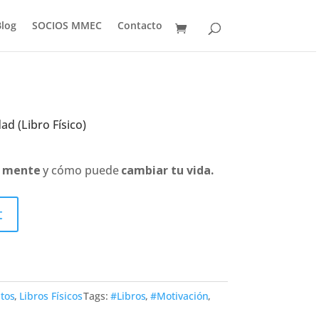
Blog
SOCIOS MMEC
Contacto
ad (Libro Físico)
a mente
y cómo puede
cambiar tu vida.
t
itos
,
Libros Físicos
Tags:
#Libros
,
#Motivación
,