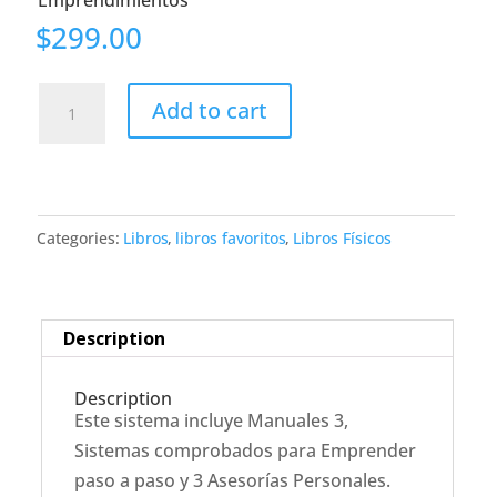
Emprendimientos
$
299.00
CURSO;
Add to cart
Incluye
Sistema
PARA
Cambiar
Categories:
Libros
,
libros favoritos
,
Libros Físicos
de
Mentalidad,
Libertad
Financiera
Description
Personal
y
Description
Este sistema incluye Manuales 3,
Emprendimientos
Sistemas comprobados para Emprender
quantity
paso a paso y 3 Asesorías Personales.