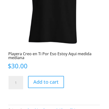
Playera Creo en Ti Por Eso Estoy Aqui medida
mediana
$
30.00
Playera
Add to cart
Creo
en
Ti
Por