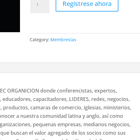
Regístrese ahora
MMEC
Membrecia
anual
DIAMOND
Category:
Membresías
quantity
C ORGANICION donde conferencistas, expertos,
s, educadores, capacitadores, LIDERES, redes, negocios,
, productos, camaras de comercio, iglesias, ministerios,
conocer a nuestra comunidad latina y anglo, así como
organizaciones, pequenas empresas, medianos negocios,
 que buscan el valor agregado de los socios como sus