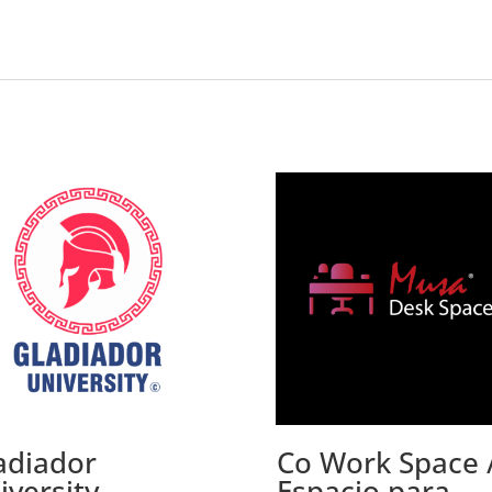
adiador
Co Work Space 
iversity
Espacio para