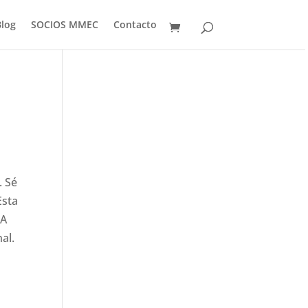
Blog
SOCIOS MMEC
Contacto
. Sé
sta
CA
al.