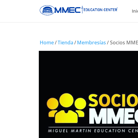
Ini
Home
/
Tienda
/
Membresías
/ Socios MM