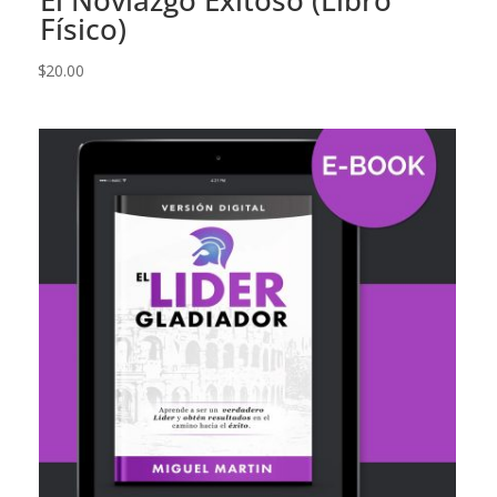
El Noviazgo Exitoso (Libro
Físico)
$
20.00