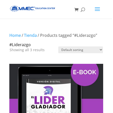
Home
/
Tienda
/ Products tagged “#Liderazgo”
#Liderazgo
Showing all 3 results