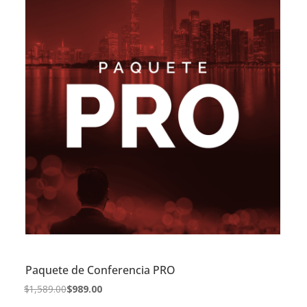
Paquete de Conferencia PRO
Original
Current
$
1,589.00
$
989.00
price
price