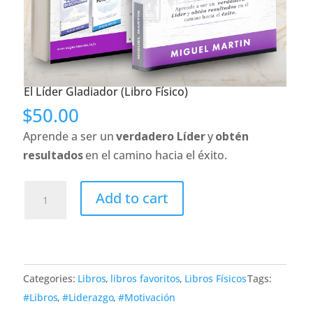
El Líder Gladiador (Libro Físico)
$
50.00
Aprende a ser un
verdadero Líder
y
obtén
resultados
en el camino hacia el éxito.
El
Add to cart
Líder
Gladiador
(Libro
Físico)
Categories:
Libros
,
libros favoritos
,
Libros Físicos
Tags:
quantity
#Libros
,
#Liderazgo
,
#Motivación