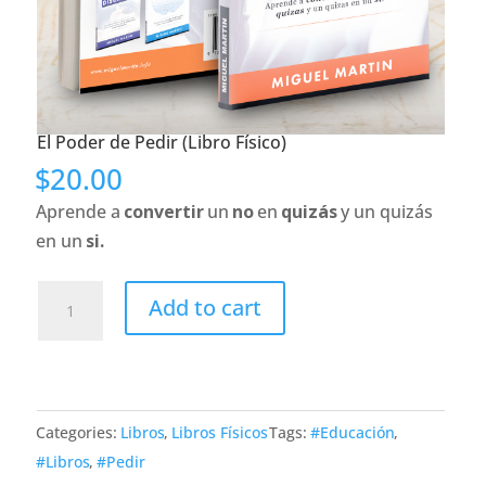
El Poder de Pedir (Libro Físico)
$
20.00
Aprende a
convertir
un
no
en
quizás
y un quizás
en un
si.
El
Add to cart
Poder
de
Pedir
(Libro
Categories:
Libros
,
Libros Físicos
Tags:
#Educación
,
Físico)
#Libros
,
#Pedir
quantity