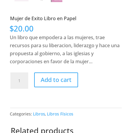
Mujer de Exito Libro en Papel
$
20.00
Un libro que empodera a las mujeres, trae
recursos para su liberacion, liderazgo y hace una
propuesta al gobierno, a las iglesias y
corporaciones en favor de la mujer…
Mujer
Add to cart
de
Exito
Libro
en
Categories:
Libros
,
Libros Físicos
Papel
quantity
Related products