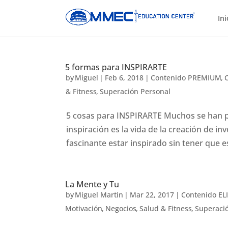
Ini
5 formas para INSPIRARTE
by
Miguel
|
Feb 6, 2018
|
Contenido PREMIUM
,
& Fitness
,
Superación Personal
5 cosas para INSPIRARTE Muchos se han p
inspiración es la vida de la creación de inv
fascinante estar inspirado sin tener que e
La Mente y Tu
by
Miguel Martin
|
Mar 22, 2017
|
Contenido EL
Motivación
,
Negocios
,
Salud & Fitness
,
Superaci