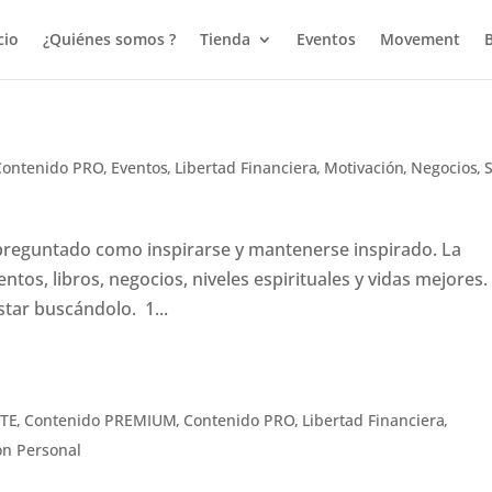
cio
¿Quiénes somos ?
Tienda
Eventos
Movement
Contenido PRO
,
Eventos
,
Libertad Financiera
,
Motivación
,
Negocios
,
reguntado como inspirarse y mantenerse inspirado. La
entos, libros, negocios, niveles espirituales y vidas mejores.
star buscándolo. 1...
ITE
,
Contenido PREMIUM
,
Contenido PRO
,
Libertad Financiera
,
ón Personal