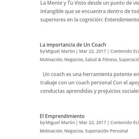
La Mente y Tu Visto desde un punto de vist
intangible que se encuentra dentro de to
superiores en la cognición: Entendimiento,
La importancia de Un Coach
by
Miguel Martin
|
Mar 22, 2017
|
Contenido EL
Motivación
,
Negocios
,
Salud & Fitness
,
Superaci
Un coach es una herramienta potente en l
trabaje con un coach personal Con el apoy
conductas aprendidas y prejuicios sociales.
El Emprendimiento
by
Miguel Martin
|
Mar 22, 2017
|
Contenido EL
Motivación
,
Negocios
,
Superación Personal