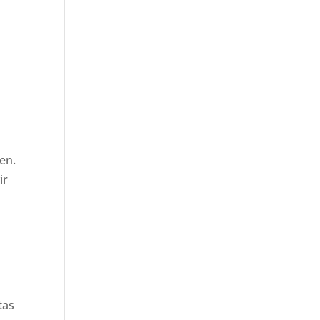
en.
ir
tas